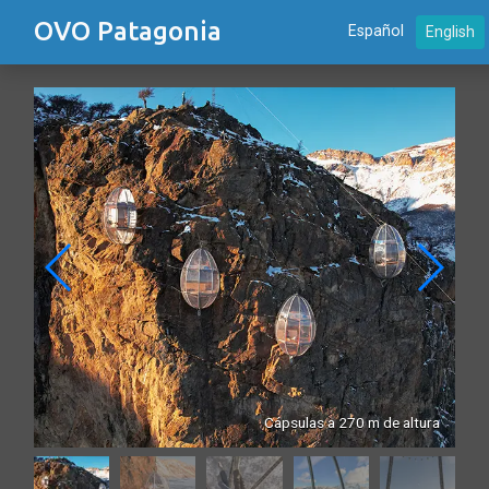
OVO Patagonia
Español
English
da
Cápsulas a 270 m de altura