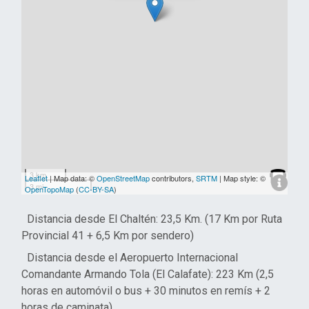
3 km
Leaflet
| Map data: ©
OpenStreetMap
contributors,
SRTM
| Map style: ©
3 mi
OpenTopoMap
(
CC-BY-SA
)
Distancia desde El Chaltén: 23,5 Km. (17 Km por Ruta
Provincial 41 + 6,5 Km por sendero)
Distancia desde el Aeropuerto Internacional
Comandante Armando Tola (El Calafate): 223 Km (2,5
horas en automóvil o bus + 30 minutos en remís + 2
horas de caminata).