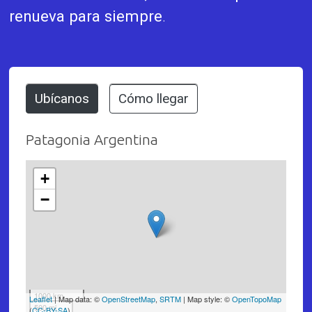
renueva para siempre
.
Ubícanos
Cómo llegar
Patagonia Argentina
+
−
1000 km
Leaflet
| Map data: ©
OpenStreetMap
,
SRTM
| Map style: ©
OpenTopoMap
500 mi
(
CC-BY-SA
)