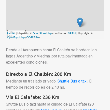
30 km
Leaflet
| Map data: ©
OpenStreetMap
contributors,
SRTM
| Map style: ©
20 mi
OpenTopoMap
(
CC-BY-SA
)
Desde el Aeropuerto hasta El Chaltén se bordean los
lagos Argentino y Viedma, por ruta pavimentada en
excelentes condiciones.
Directo a El Chaltén: 200 Km
Mediante un traslado privado:
Shuttle Bus o taxi
. El
tiempo de recorrido es de 2:40 hs.
Vía El Calafate: 236 Km
Shuttle Bus o taxi hasta la ciudad de El Calafate (20