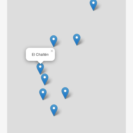
×
El Chaltén