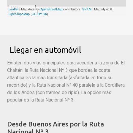
300 km
Leaflet
| Map data: ©
OpenStreetMap
contributors,
SRTM
| Map style: ©
200 mi
OpenTopoMap
(
CC-BY-SA
)
Llegar en automóvil
Existen dos vías principales para acceder a la zona de El
Chaltén: la Ruta Nacional Nº 3 que bordea la costa
atlántica es la más transitada (asfaltada en todo su
recorrido) y la Ruta Nacional N° 40 paralela a la Cordillera
de los Andes (con tramos de ripio). La opción más
popular es la Ruta Nacional Nº 3.
Desde Buenos Aires por la Ruta
Nacional Nº 3