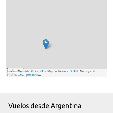
1000 km
Leaflet
| Map data: ©
OpenStreetMap
contributors,
SRTM
| Map style: ©
500 mi
OpenTopoMap
(
CC-BY-SA
)
Vuelos desde Argentina