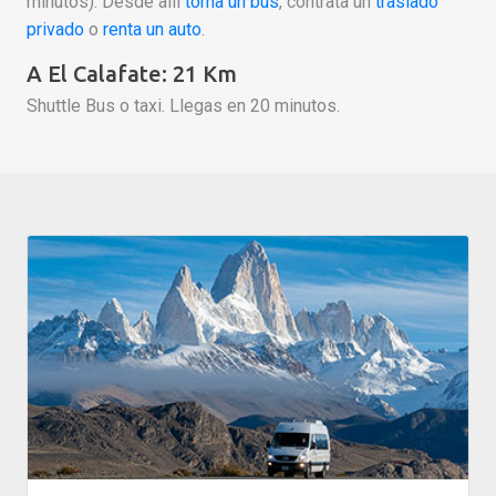
minutos). Desde allí
toma un bus
, contrata un
traslado
privado
o
renta un auto
.
A El Calafate: 21 Km
Shuttle Bus o taxi. Llegas en 20 minutos.