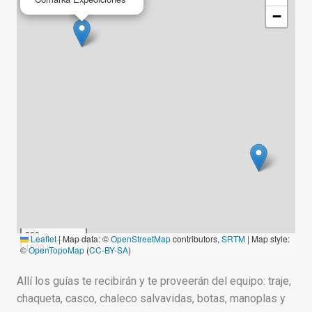
−
300 m
Leaflet
|
Map data: ©
OpenStreetMap
contributors,
SRTM
| Map style:
1000 ft
©
OpenTopoMap
(
CC-BY-SA
)
Allí los guías te recibirán y te proveerán del equipo: traje,
chaqueta, casco, chaleco salvavidas, botas, manoplas y