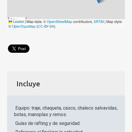
3 km
Leaflet
|
Map data: ©
OpenStreetMap
contributors,
SRTM
| Map style:
3 mi
©
OpenTopoMap
(
CC-BY-SA
)
Incluye
Equipo: traje, chaqueta, casco, chaleco salvavidas,
botas, manoplas y remos.
Guías de rafting y de seguridad.