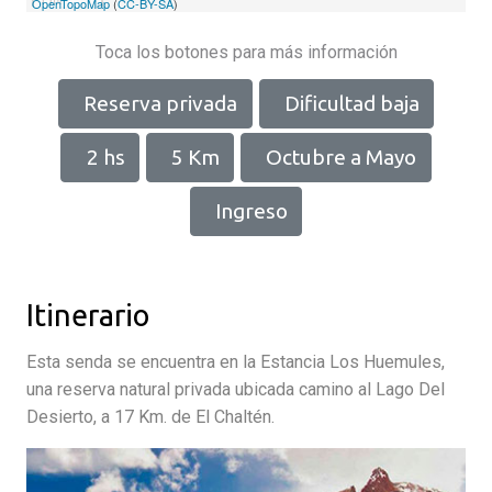
OpenTopoMap
(
CC-BY-SA
)
Toca los botones para más información
Reserva privada
Dificultad baja
2 hs
5 Km
Octubre a Mayo
Ingreso
Itinerario
Esta senda se encuentra en la Estancia Los Huemules,
una reserva natural privada ubicada camino al Lago Del
Desierto, a 17 Km. de El Chaltén.