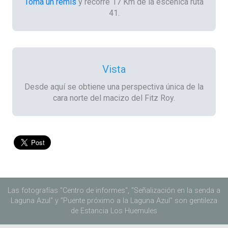
Toma un remís
y recorre 17 Km de la escénica ruta
41.
Vista
Desde aquí se obtiene una perspectiva única de la
cara norte del macizo del Fitz Roy.
Las fotografías "Centro de informes", "Señalización en la senda a
Laguna Azul" y "Puente próximo a la Laguna Azul" son gentileza
de Estancia Los Huemules