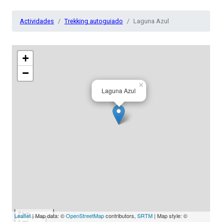
Actividades
Trekking autoguiado
Laguna Azul
+
−
×
Laguna Azul
2 km
Leaflet
| Map data: ©
OpenStreetMap
contributors,
SRTM
| Map style: ©
1 mi